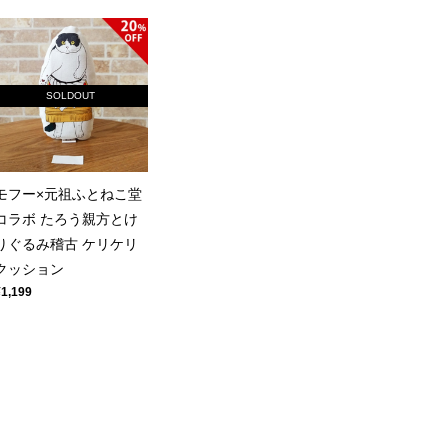
SOLDOUT
モフー×元祖ふとねこ堂
コラボ たろう親方とけ
りぐるみ稽古 ケリケリ
クッション
¥1,199