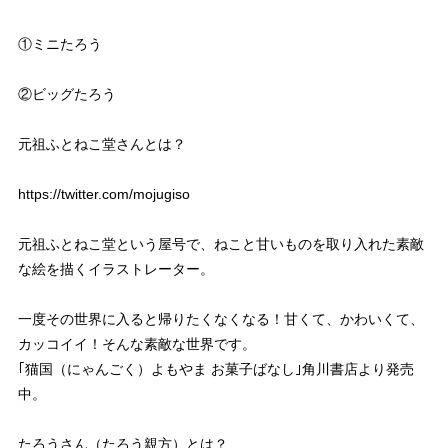
①ミニたろう
②ビッグたろう
元祖ふとねこ堂さんとは？
https://twitter.com/mojugiso
元祖ふとねこ堂という屋号で、ねこと甘いものを取り入れた素敵
な絵を描くイラストレーター。
一度その世界に入ると帰りたくなくなる！甘くて、かわいくて、
カッコイイ！そんな素敵な世界です。
｢猫国（にゃんごく）よもやま お菓子ばなし｣角川書店より発売
中。
たろうさん（たろう親方）とは？