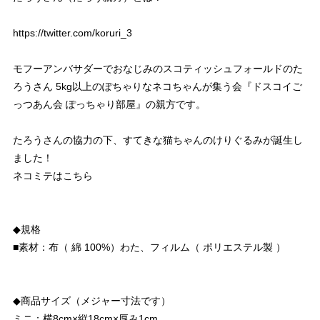
https://twitter.com/koruri_3
モフーアンバサダーでおなじみのスコティッシュフォールドのた
ろうさん 5kg以上のぽちゃりなネコちゃんが集う会『ドスコイご
っつあん会 ぽっちゃり部屋』の親方です。
たろうさんの協力の下、すてきな猫ちゃんのけりぐるみが誕生し
ました！
ネコミテはこちら
◆規格
■素材：布（ 綿 100%）わた、フィルム（ ポリエステル製 ）
◆商品サイズ（メジャー寸法です）
ミニ：横8cm×縦18cm×厚み1cm